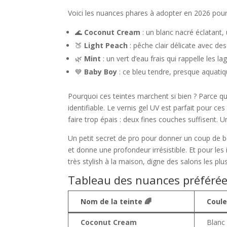
Voici les nuances phares à adopter en 2026 pour 
🌊
Coconut Cream
: un blanc nacré éclatant, 
🍑
Light Peach
: pêche clair délicate avec des
🌿
Mint
: un vert d’eau frais qui rappelle les 
💙
Baby Boy
: ce bleu tendre, presque aquatiq
Pourquoi ces teintes marchent si bien ? Parce qu’
identifiable. Le vernis gel UV est parfait pour ce
faire trop épais : deux fines couches suffisent. 
Un petit secret de pro pour donner un coup de boo
et donne une profondeur irrésistible. Et pour l
très stylish à la maison, digne des salons les plu
Tableau des nuances préférée
Nom de la teinte 🌈
Coule
Coconut Cream
Blanc