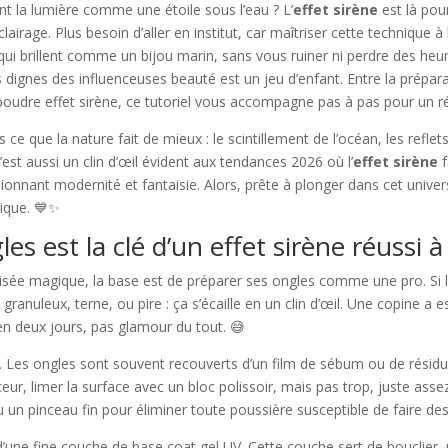
nt la lumière comme une étoile sous l’eau ? L’
effet sirène
est là pour
clairage. Plus besoin d’aller en institut, car maîtriser cette technique
qui brillent comme un bijou marin, sans vous ruiner ni perdre des heu
 dignes des influenceuses beauté est un jeu d’enfant. Entre la prépar
la poudre effet sirène, ce tutoriel vous accompagne pas à pas pour un r
s ce que la nature fait de mieux : le scintillement de l’océan, les refl
est aussi un clin d’œil évident aux tendances 2026 où l’
effet sirène
f
onnant modernité et fantaisie. Alors, prête à plonger dans cet univ
tique. 💙✨
s est la clé d’un effet sirène réussi 
sée magique, la base est de préparer ses ongles comme une pro. Si la 
 granuleux, terne, ou pire : ça s’écaille en un clin d’œil. Une copine a 
 en deux jours, pas glamour du tout. 😅
 Les ongles sont souvent recouverts d’un film de sébum ou de résidus
r, limer la surface avec un bloc polissoir, mais pas trop, juste assez 
un pinceau fin pour éliminer toute poussière susceptible de faire de
on d’une fine couche de base coat gel UV. Cette couche sert de bouclier,