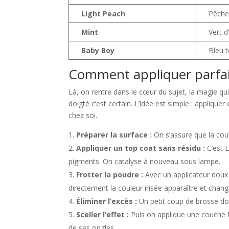
Light Peach
Pêche 
Mint
Vert d
Baby Boy
Bleu 
Comment appliquer parfait
Là, on rentre dans le cœur du sujet, la magie qu
doigté c’est certain. L’idée est simple : applique
chez soi.
Préparer la surface :
On s’assure que la coul
Appliquer un top coat sans résidu :
C’est L
pigments. On catalyse à nouveau sous lampe.
Frotter la poudre :
Avec un applicateur doux
directement la couleur irisée apparaître et change
Éliminer l’excès :
Un petit coup de brosse douc
Sceller l’effet :
Puis on applique une couche f
de ses ongles.