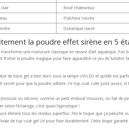
clair
Rosé chaleureux
’eau
Fraîcheur nacrée
tendre
Océanique nacré
ement la poudre effet sirène en 5 éta
i transforme une manucure classique en œuvre d’art aquatique. Pas be
r et frotter la poudre magique pour faire apparaître ce jeu de lumière f
eur de base gel a bien durci sous la lampe UV/LED et qu’elle est parfai
E secret pour que la poudre adhère. Ce top coat colle juste assez, ni 
 (mousse ou silicone, comme un petit embout mousse), on fait de pe
r selon l’éclairage, c’est quasi hypnotique !
e élimine tous les résidus superflus. Fini le risque que ça peluche ou
inale de top coat gel UV pour fixer durablement. Cette étape garantit