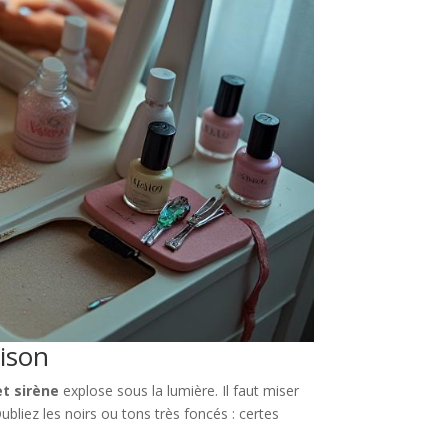
aison
et sirène
explose sous la lumière. Il faut miser
Oubliez les noirs ou tons très foncés : certes