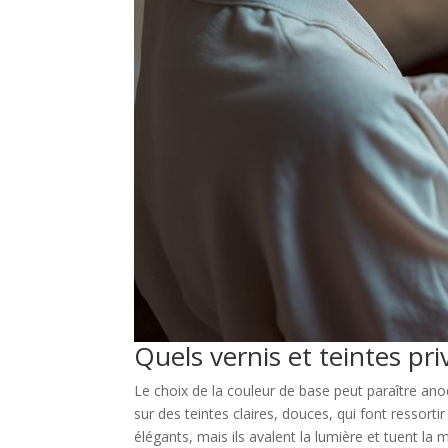
Quels vernis et teintes pri
Le choix de la couleur de base peut paraître anod
sur des teintes claires, douces, qui font ressortir
élégants, mais ils avalent la lumière et tuent la 