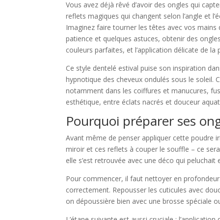
Vous avez déjà rêvé d’avoir des ongles qui capte
reflets magiques qui changent selon l’angle et l’é
Imaginez faire tourner les têtes avec vos mains 
patience et quelques astuces, obtenir des ongles
couleurs parfaites, et l’application délicate de 
Ce style dentelé estival puise son inspiration dan
hypnotique des cheveux ondulés sous le soleil. C’
notamment dans les coiffures et manucures, fusi
esthétique, entre éclats nacrés et douceur aqua
Pourquoi préparer ses ongle
Avant même de penser appliquer cette poudre iri
miroir et ces reflets à couper le souffle – ce sera
elle s’est retrouvée avec une déco qui peluchait
Pour commencer, il faut nettoyer en profondeur.
correctement. Repousser les cuticules avec douceu
on dépoussière bien avec une brosse spéciale ou 
L’étape suivante est aussi cruciale : l’applicati