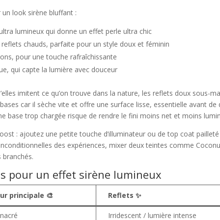
un look sirène bluffant :
ultra lumineux qui donne un effet perle ultra chic
 reflets chauds, parfaite pour un style doux et féminin
lagons, pour une touche rafraîchissante
ue, qui capte la lumière avec douceur
elles imitent ce qu’on trouve dans la nature, les reflets doux sous-ma
s bases car il sèche vite et offre une surface lisse, essentielle avant d
Une base trop chargée risque de rendre le fini moins net et moins lumi
st : ajoutez une petite touche d’illuminateur ou de top coat pailleté (
es inconditionnelles des expériences, mixer deux teintes comme Coconu
s branchés.
s pour un effet sirène lumineux
ur principale 🎨
Reflets ✨
 nacré
Irridescent / lumière intense