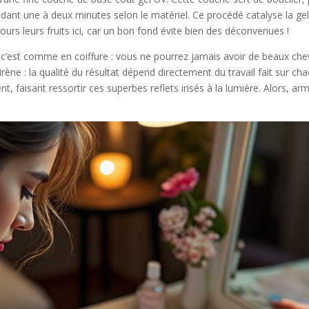
t une à deux minutes selon le matériel. Ce procédé catalyse la gelée, 
ours leurs fruits ici, car un bon fond évite bien des déconvenues !
c’est comme en coiffure : vous ne pourrez jamais avoir de beaux cheve
rène : la qualité du résultat dépend directement du travail fait sur c
t, faisant ressortir ces superbes reflets irisés à la lumière. Alors, a