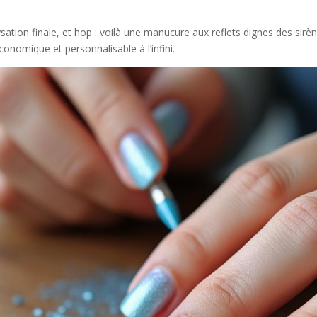
tion finale, et hop : voilà une manucure aux reflets dignes des sirè
nomique et personnalisable à l’infini.