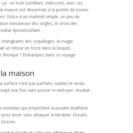
 ça : un look scintillant, iridescent, avec ces
 à la maison est désormais à la portée de toutes.
res. Grâce à un matériel simple, un peu de
ation minutieuse des ongles, le choix des
ésultat époustouflant.
ets changeants des coquillages, la magie
ait un retour en force dans la beauté,
ers féerique ? Embarquez dans ce voyage
à la maison
surface n’est pas parfaite, oubliez le rendu
essayé une fois sans poncer ni nettoyer, résultat :
 invisibles qui empêchent la poudre d’adhérer
pour lisser sans attaquer la kératine. Ensuite,
s bosses.
 protège l’ongle et crée une adhérence idéale.