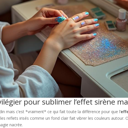
vilégier pour sublimer l’effet sirène m
in mais c’est *vraiment* ce qui fait toute la différence pour que l’
eff
 les reflets irisés comme un fond clair fait vibrer les couleurs autour. 
magie nacrée.