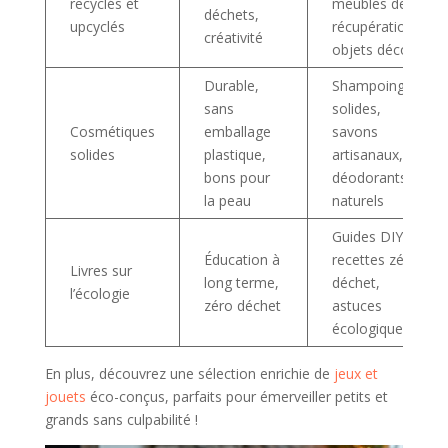
recyclés et
meubles de
déchets,
upcyclés
récupération,
créativité
objets déco
Durable,
Shampoings
sans
solides,
Cosmétiques
emballage
savons
solides
plastique,
artisanaux,
bons pour
déodorants
la peau
naturels
Guides DIY,
Éducation à
recettes zéro
Livres sur
long terme,
déchet,
l’écologie
zéro déchet
astuces
écologiques
En plus, découvrez une sélection enrichie de
jeux et
jouets
éco-conçus, parfaits pour émerveiller petits et
grands sans culpabilité !