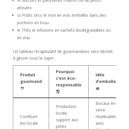
🍪 Biscuits et pâtisseries maison ou de petits
artisans
🌰 Fruits secs et noix en vrac emballés dans des
pochons en tissu
☕ Thés et infusions en sachets biodégradables ou
en vrac
Un tableau récapitulatif de gourmandises zéro déchet
à glisser sous le sapin :
Pourquoi
Produit
Idée
c’est éco-
gourmand
d’emballage
responsable
🍴
🧺
🌎
Bocaux en
Production
verre
locale,
Confiture
réutilisables
support aux
bio locale
avec
petits