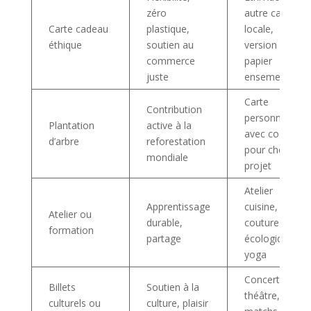
zéro
autre carte
Carte cadeau
plastique,
locale,
éthique
soutien au
version
commerce
papier
juste
ensemencé
Carte
Contribution
personnalisée
Plantation
active à la
avec code
d’arbre
reforestation
pour choisir
mondiale
projet
Atelier
Apprentissage
cuisine,
Atelier ou
durable,
couture
formation
partage
écologique,
yoga
Concerts,
Billets
Soutien à la
théâtre,
culturels ou
culture, plaisir