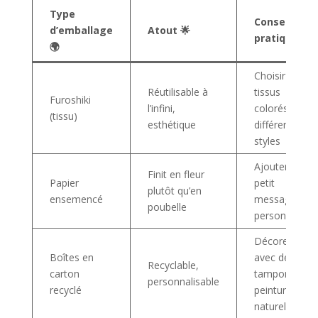
Type
Conseil
d’emballage
Atout 🌟
pratique 💡
🌍
Choisir des
Réutilisable à
tissus
Furoshiki
l’infini,
colorés pour
(tissu)
esthétique
différents
styles
Ajouter un
Finit en fleur
Papier
petit
plutôt qu’en
ensemencé
message
poubelle
personnalisé
Décorer
Boîtes en
avec des
Recyclable,
carton
tampons,
personnalisable
recyclé
peintures
naturelles