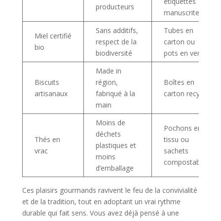
étiquettes
producteurs
manuscrites
Sans additifs,
Tubes en
Miel certifié
respect de la
carton ou
bio
biodiversité
pots en verre
Made in
Biscuits
région,
Boîtes en
artisanaux
fabriqué à la
carton recyclé
main
Moins de
Pochons en
déchets
Thés en
tissu ou
plastiques et
vrac
sachets
moins
compostables
d’emballage
Ces plaisirs gourmands ravivent le feu de la convivialité
et de la tradition, tout en adoptant un vrai rythme
durable qui fait sens. Vous avez déjà pensé à une