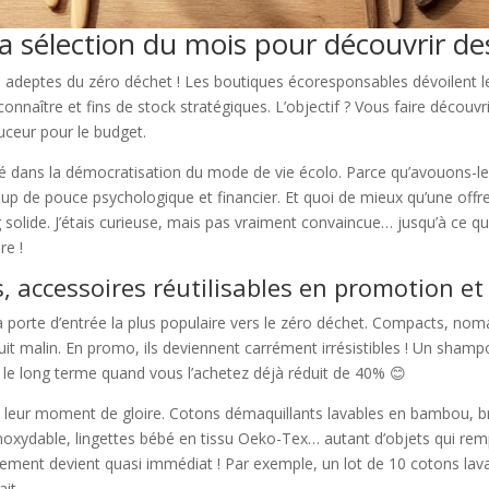
a sélection du mois pour découvrir de
deptes du zéro déchet ! Les boutiques écoresponsables dévoilent leu
naître et fins de stock stratégiques. L’objectif ? Vous faire découvri
ouceur pour le budget.
lé dans la démocratisation du mode de vie écolo. Parce qu’avouons-le 
oup de pouce psychologique et financier. Et quoi de mieux qu’une offr
solide. J’étais curieuse, mais pas vraiment convaincue… jusqu’à ce q
re !
, accessoires réutilisables en promotion et
 porte d’entrée la plus populaire vers le zéro déchet. Compacts, noma
uit malin. En promo, ils deviennent carrément irrésistibles ! Un sham
 le long terme quand vous l’achetez déjà réduit de 40% 😊
ssi leur moment de gloire. Cotons démaquillants lavables en bambou, 
r inoxydable, lingettes bébé en tissu Oeko-Tex… autant d’objets qui re
sement devient quasi immédiat ! Par exemple, un lot de 10 cotons lav
ait.