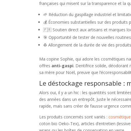
françaises qui misent sur la transparence et la qu
🌱 Réduction du gaspillage industriel et limita
💰 Économies substantielles sur des produits 
🇫🇷 Soutien direct aux artisans et marques l
🎯 Opportunité de tester de nouvelles routines
♻️ Allongement de la durée de vie des produits
Ma copine Sophie, qui adore les cosmétiques nat
offres
anti-gaspi
. Dentifrice solide, déodorant
sa mère pour Noël, preuve que l’écoresponsabili
Le déstockage responsable : mê
Alors oui, il y a un hic : les quantités sont limi
des années dans un entrepôt. Juste le nécessaire
rapide, mais sans créer de fausse urgence comm
Les produits concernés sont variés :
cosmétiques
coton bio Oeko-Tex), articles d’entretien (less
wraps ou les boîtes de conservation en verre.