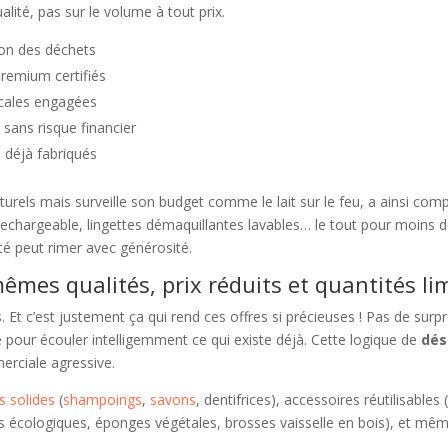
alité, pas sur le volume à tout prix.
tion des déchets
premium certifiés
ocales engagées
 sans risque financier
 déjà fabriqués
urels mais surveille son budget comme le lait sur le feu, a ainsi co
 rechargeable, lingettes démaquillantes lavables… le tout pour moins d
té peut rimer avec générosité.
mes qualités, prix réduits et quantités lim
tées. Et c’est justement ça qui rend ces offres si précieuses ! Pas de 
 pour écouler intelligemment ce qui existe déjà. Cette logique de
dés
erciale agressive.
 solides
(
shampoings
,
savons
, dentifrices), accessoires réutilisables 
ives écologiques, éponges végétales, brosses vaisselle en bois), et 