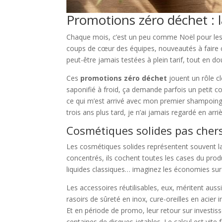
Promotions zéro déchet : l
Chaque mois, c’est un peu comme Noël pour les a
coups de cœur des équipes, nouveautés à faire con
peut-être jamais testées à plein tarif, tout en d
Ces
promotions zéro déchet
jouent un rôle c
saponifié à froid, ça demande parfois un petit c
ce qui m’est arrivé avec mon premier shampoing 
trois ans plus tard, je n’ai jamais regardé en arriè
Cosmétiques solides pas chers
Les cosmétiques solides représentent souvent la
concentrés, ils cochent toutes les cases du prod
liquides classiques… imaginez les économies sur
Les accessoires réutilisables, eux, méritent au
rasoirs de sûreté en inox, cure-oreilles en acie
Et en période de promo, leur retour sur investis
centaines de disques jetables. Le calcul est vite f