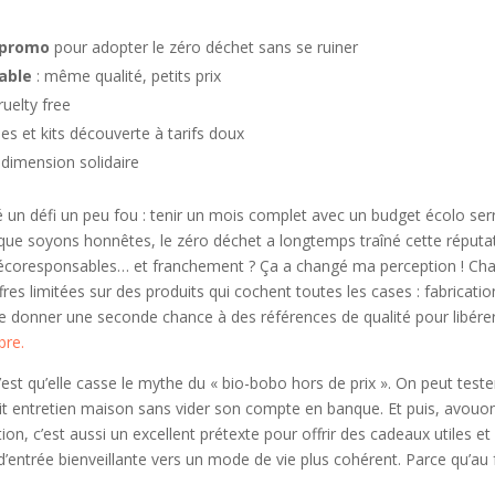
 promo
pour adopter le zéro déchet sans se ruiner
able
: même qualité, petits prix
ruelty free
es et kits découverte à tarifs doux
 dimension solidaire
é un défi un peu fou : tenir un mois complet avec un budget écolo se
que soyons honnêtes, le zéro déchet a longtemps traîné cette réputatio
coresponsables… et franchement ? Ça a changé ma perception ! Ch
res limitées sur des produits qui cochent toutes les cases : fabricatio
de donner une seconde chance à des références de qualité pour libérer 
bre.
est qu’elle casse le mythe du « bio-bobo hors de prix ». On peut test
entretien maison sans vider son compte en banque. Et puis, avouons
n, c’est aussi un excellent prétexte pour offrir des cadeaux utiles et 
 d’entrée bienveillante vers un mode de vie plus cohérent. Parce qu’au