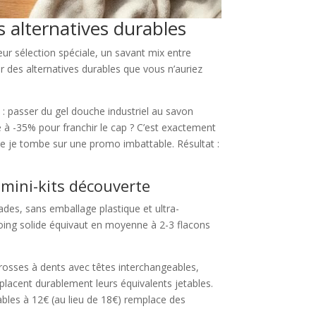
s alternatives durables
r sélection spéciale, un savant mix entre
r des alternatives durables que vous n’auriez
: passer du gel douche industriel au savon
e à -35% pour franchir le cap ? C’est exactement
ue je tombe sur une promo imbattable. Résultat :
 mini-kits découverte
des, sans emballage plastique et ultra-
poing solide équivaut en moyenne à 2-3 flacons
brosses à dents avec têtes interchangeables,
mplacent durablement leurs équivalents jetables.
ables à 12€ (au lieu de 18€) remplace des