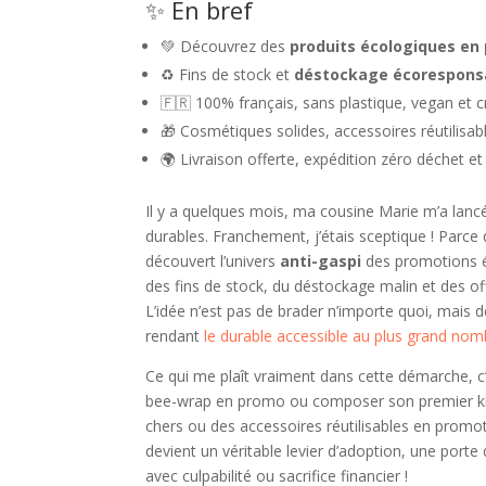
✨ En bref
💚 Découvrez des
produits écologiques en
♻️ Fins de stock et
déstockage écorespons
🇫🇷 100% français, sans plastique, vegan et c
🎁 Cosmétiques solides, accessoires réutilisabl
🌍 Livraison offerte, expédition zéro déchet et
Il y a quelques mois, ma cousine Marie m’a lanc
durables. Franchement, j’étais sceptique ! Parce 
découvert l’univers
anti-gaspi
des promotions é
des fins de stock, du déstockage malin et des off
L’idée n’est pas de brader n’importe quoi, mais 
rendant
le durable accessible au plus grand nom
Ce qui me plaît vraiment dans cette démarche, c’
bee-wrap en promo ou composer son premier kit 
chers ou des accessoires réutilisables en promotio
devient un véritable levier d’adoption, une porte
avec culpabilité ou sacrifice financier !