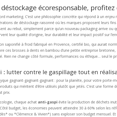
et déstockage écoresponsable, profitez 
word marketing. C’est une philosophie concrète qui répond à un enjeu ma
érations de déstockage raisonné où les marques proposent leurs fins de
ssent au rebut, simplement parce qu’un nouveau packaging arrive ou q
ent leur qualité d’origine, leur durabilité et leur impact positif sur l’
 saponifié à froid fabriqué en Provence, certifié bio, qui aurait no
ore ces brosses à dents en bambou d’une petite entreprise bretonne,
é. Rien ne change côté formule, performances ou éthique… seul le pr
 : lutter contre le gaspillage tout en réal
yque gagnant-gagnant-gagnant : pour la planète, pour votre porte-mo
produits qui méritent d’être utilisés plutôt que jetés. C’est une form
t prix.
 écologie, chaque achat
anti-gaspi
évite la production de déchets inuti
Côté budget, les économies peuvent atteindre 30 à 60% selon les référ
* ou *Clémence & Vivien*) sans exploser son budget mensuel. Et 