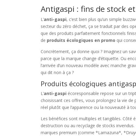
Antigaspi : fins de stock 
L’
anti-gaspi
, c’est bien plus qu’un simple buzz
secteur du zéro déchet, ça se traduit par des op
que des produits parfaitement fonctionnels fini
de
produits écologiques en promo
qui conserv
Concrètement, ça donne quoi ? Imaginez un savon
parce que la marque change d’étiquette. Ou enc
l’arrivée d’un nouveau modèle avec manche grav
qui dit non à ça ?
Produits écologiques antigaspi
L’
anti-gaspi
écoresponsable repose sur un tript
choisissant ces offres, vous prolongez la vie de 
réel plutôt que l’apparence ou la nouveauté à tou
Les bénéfices sont multiples et tangibles. Côté
destruction ou au recyclage de stocks invendus. 
marques premium (comme *Lamazuna*, *Druydès