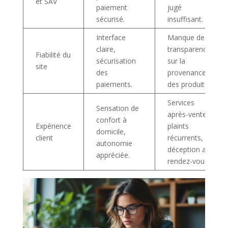
et SAV
paiement
jugé
sécurisé.
insuffisant.
Interface
Manque de
claire,
transparence
Fiabilité du
sécurisation
sur la
site
des
provenance
paiements.
des produits.
Services
Sensation de
après-vente
confort à
Expérience
plaints
domicile,
client
récurrents,
autonomie
déception au
appréciée.
rendez-vous.