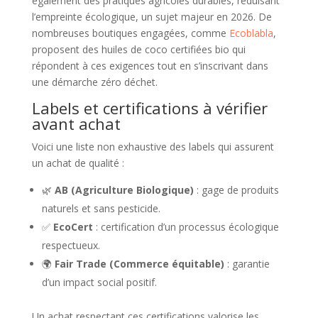
également des pratiques agricoles durables, réduisant
l’empreinte écologique, un sujet majeur en 2026. De
nombreuses boutiques engagées, comme
Ecoblabla
,
proposent des huiles de coco certifiées bio qui
répondent à ces exigences tout en s’inscrivant dans
une démarche zéro déchet.
Labels et certifications à vérifier
avant achat
Voici une liste non exhaustive des labels qui assurent
un achat de qualité :
🌿
AB (Agriculture Biologique)
: gage de produits
naturels et sans pesticide.
✅
EcoCert
: certification d’un processus écologique
respectueux.
🌍
Fair Trade (Commerce équitable)
: garantie
d’un impact social positif.
Un achat respectant ces certifications valorise les