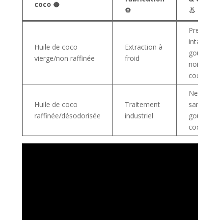
coco 🥥
⚙️
👃
Presque
intacte,
Huile de coco
Extraction à
goût de
vierge/non raffinée
froid
noix de
coco
Neutre,
Huile de coco
Traitement
sans
raffinée/désodorisée
industriel
goût de
coco