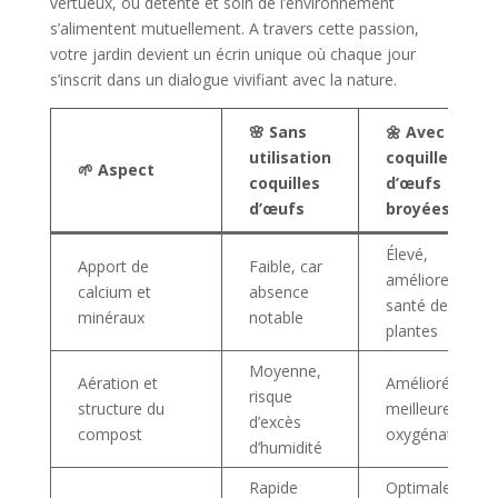
vertueux, où détente et soin de l’environnement
s’alimentent mutuellement. A travers cette passion,
votre jardin devient un écrin unique où chaque jour
s’inscrit dans un dialogue vivifiant avec la nature.
🌸 Sans
🌼 Avec
utilisation
coquilles
🌱 Aspect
coquilles
d’œufs
d’œufs
broyées
Élevé,
Apport de
Faible, car
améliore la
calcium et
absence
santé des
minéraux
notable
plantes
Moyenne,
Aération et
Améliorée,
risque
structure du
meilleure
d’excès
compost
oxygénation
d’humidité
Rapide
Optimale,