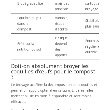
Biodégradabilité
mais peu
surtout avec
minérale
broyage
Équilibre du pH
Variable,
Stabilisé, sol
dans le
risque
plus sain
compost
d’acidité
Basique,
Enrichissement
Effet sur la
dépend
régulier et
nutrition du sol
des
durable
apports
Doit-on absolument broyer les
coquilles d’œufs pour le compost
?
Le broyage accélère la décomposition des coquilles et
permet un apport optimal en calcium. Entières, elles
mettent plusieurs mois à disparaître et sont moins
efficaces.