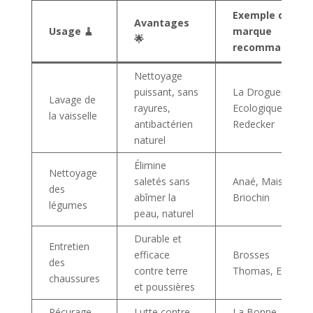
Exemple de
Avantages
Usage 🧹
marque
🌟
recommandée
Nettoyage
puissant, sans
La Droguerie
Lavage de
rayures,
Ecologique,
la vaisselle
antibactérien
Redecker
naturel
Élimine
Nettoyage
saletés sans
Anaé, Maison
des
abîmer la
Briochin
légumes
peau, naturel
Durable et
Entretien
efficace
Brosses
des
contre terre
Thomas, Ecodis
chaussures
et poussières
Récurage
Lutte contre
La Bonne