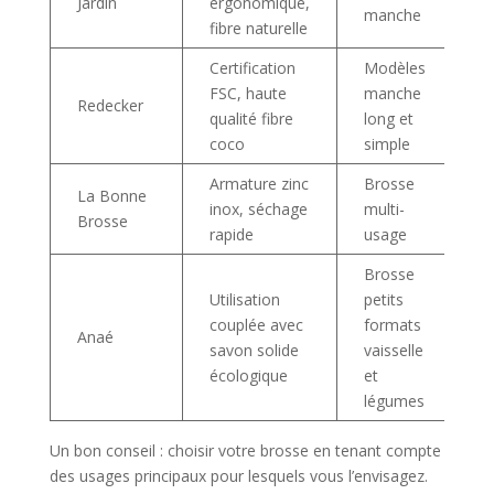
Jardin
ergonomique,
manche
fibre naturelle
Certification
Modèles
FSC, haute
manche
Redecker
1
qualité fibre
long et
coco
simple
Armature zinc
Brosse
La Bonne
inox, séchage
multi-
1
Brosse
rapide
usage
Brosse
Utilisation
petits
couplée avec
formats
Anaé
1
savon solide
vaisselle
écologique
et
légumes
Un bon conseil : choisir votre brosse en tenant compte
des usages principaux pour lesquels vous l’envisagez.