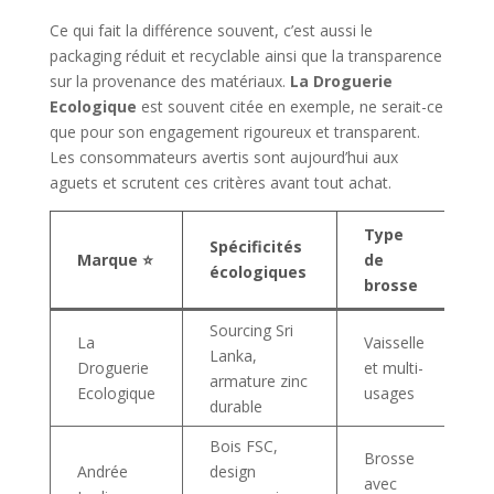
Ce qui fait la différence souvent, c’est aussi le
packaging réduit et recyclable ainsi que la transparence
sur la provenance des matériaux.
La Droguerie
Ecologique
est souvent citée en exemple, ne serait-ce
que pour son engagement rigoureux et transparent.
Les consommateurs avertis sont aujourd’hui aux
aguets et scrutent ces critères avant tout achat.
Type
P
Spécificités
Marque ⭐️
de
m
écologiques
brosse
(
Sourcing Sri
La
Vaisselle
Lanka,
Droguerie
et multi-
1
armature zinc
Ecologique
usages
durable
Bois FSC,
Brosse
Andrée
design
avec
2