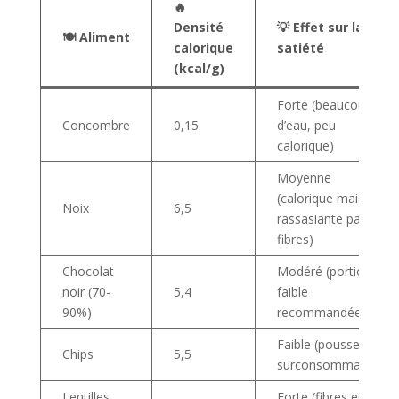
🔥
Densité
💡 Effet sur la
🍽️ Aliment
calorique
satiété
(kcal/g)
Forte (beaucoup
Concombre
0,15
d’eau, peu
calorique)
Moyenne
(calorique mais
Noix
6,5
rassasiante par les
fibres)
Chocolat
Modéré (portion
noir (70-
5,4
faible
90%)
recommandée)
Faible (pousse à la
Chips
5,5
surconsommation)
Lentilles
Forte (fibres et