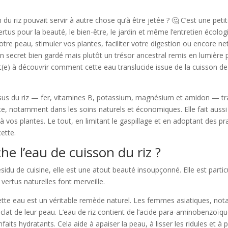
du riz pouvait servir à autre chose qu’à être jetée ? 🤔 C’est une pet
ertus pour la beauté, le bien-être, le jardin et même l’entretien écolo
tre peau, stimuler vos plantes, faciliter votre digestion ou encore ne
un secret bien gardé mais plutôt un trésor ancestral remis en lumière 
t(e) à découvrir comment cette eau translucide issue de la cuisson de 
issus du riz — fer, vitamines B, potassium, magnésium et amidon — tr
e, notamment dans les soins naturels et économiques. Elle fait aussi
à vos plantes. Le tout, en limitant le gaspillage et en adoptant des 
cette.
he l’eau de cuisson du riz ?
ésidu de cuisine, elle est une atout beauté insoupçonné. Elle est part
vertus naturelles font merveille.
ette eau est un véritable remède naturel. Les femmes asiatiques, not
l’éclat de leur peau. L’eau de riz contient de l’acide para-aminobenz
nfaits hydratants. Cela aide à apaiser la peau, à lisser les ridules et à 