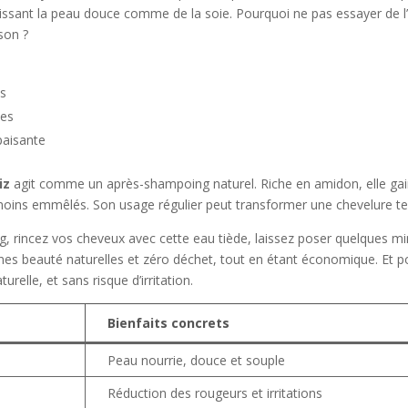
 laissant la peau douce comme de la soie. Pourquoi ne pas essayer de
son ?
es
des
paisante
iz
agit comme un après-shampoing naturel. Riche en amidon, elle gaine et
 moins emmêlés. Son usage régulier peut transformer une chevelure ter
 rincez vos cheveux avec cette eau tiède, laissez poser quelques minut
tines beauté naturelles et zéro déchet, tout en étant économique. Et 
relle, et sans risque d’irritation.
Bienfaits concrets
Peau nourrie, douce et souple
Réduction des rougeurs et irritations