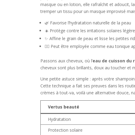
masque ou en lotion, elle rafraîchit et adoucit,
tremper un tissu pour un masque improvisé mai
🌿 Favorise l’hydratation naturelle de la peau
☀️ Protège contre les irritations solaires légèr
✨ Affine le grain de peau et lisse les petites ri
🧖‍♀️ Peut être employée comme eau tonique a
Passons aux cheveux, où l’
eau de cuisson du r
cheveux sont plus brillants, doux au toucher et
Une petite astuce simple : après votre shampoing,
Cette technique a fait ses preuves dans les rou
crèmes à tout-va, voilà une alternative douce, natu
Vertus beauté
Hydratation
Protection solaire