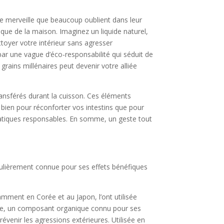
ite merveille que beaucoup oublient dans leur
gique de la maison. Imaginez un liquide naturel,
ttoyer votre intérieur sans agresser
par une vague d’éco-responsabilité qui séduit de
grains millénaires peut devenir votre alliée
ansférés durant la cuisson. Ces éléments
 bien pour réconforter vos intestins que pour
pratiques responsables. En somme, un geste tout
iculièrement connue pour ses effets bénéfiques
amment en Corée et au Japon, l’ont utilisée
oïque, un composant organique connu pour ses
prévenir les agressions extérieures. Utilisée en