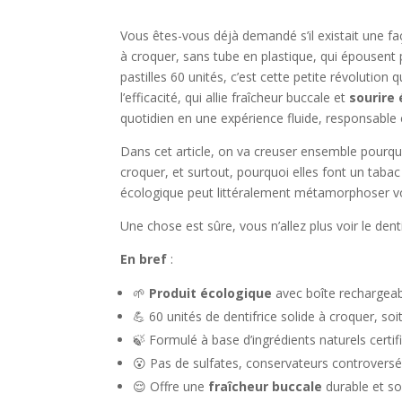
Vous êtes-vous déjà demandé s’il existait une faç
à croquer, sans tube en plastique, qui épousent p
pastilles 60 unités, c’est cette petite révolution q
l’efficacité, qui allie fraîcheur buccale et
sourire 
quotidien en une expérience fluide, responsable e
Dans cet article, on va creuser ensemble pourquoi
croquer, et surtout, pourquoi elles font un ta
écologique peut littéralement métamorphoser vo
Une chose est sûre, vous n’allez plus voir le den
En bref
:
🌱
Produit écologique
avec boîte rechargeabl
💪 60 unités de dentifrice solide à croquer, soi
🍃 Formulé à base d’ingrédients naturels ce
😮 Pas de sulfates, conservateurs controversé
😌 Offre une
fraîcheur buccale
durable et so