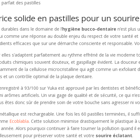
parfait des pastilles
ice solide en pastilles pour un sourire
us durables dans le domaine de l’
hygiène bucco-dentaire
n’est plus 
hui comme une réponse au double enjeu du respect de votre santé et 
rédients efficaces que sur une démarche consciente et responsable. Vo
r elles s’adaptent parfaitement au rythme effréné de la vie moderne to
roduits chimiques souvent douteux, et gaspillage évident. La douceur
notamment de la cellulose microcristalline qui agit comme un exfolian
s et un contrôle optimal de la plaque dentaire.
de enregistré à 93/100 sur Yuka est approuvé par les dentistes et béné
 arômes artificiels. Un vrai gage de qualité et de sécurité, ce qui n’es
us êtes donc sûr de prendre soin de votre bouche sans agresser ni vos
étallique est rechargeable. Une fois les 60 pastilles terminées, il su
comme
Ecoblabla
. Cette solution minimise drastiquement le plastique à u
année. Alors pourquoi continuer à faire tourner la pollution quand il e
illeusement pour préserver votre santé et votre
sourire éclatant
.