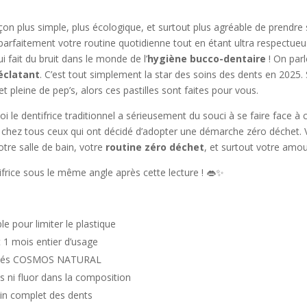
on plus simple, plus écologique, et surtout plus agréable de prendre s
arfaitement votre routine quotidienne tout en étant ultra respectueuse
ui fait du bruit dans le monde de l’
hygiène bucco-dentaire
! On parl
éclatant
. C’est tout simplement la star des soins des dents en 2025.
t pleine de pep’s, alors ces pastilles sont faites pour vous.
 le dentifrice traditionnel a sérieusement du souci à se faire face à c
bac chez tous ceux qui ont décidé d’adopter une démarche zéro déchet
tre salle de bain, votre
routine zéro déchet
, et surtout votre amou
tifrice sous le même angle après cette lecture ! 👄✨
e pour limiter le plastique
t 1 mois entier d’usage
rtifiés COSMOS NATURAL
s ni fluor dans la composition
in complet des dents