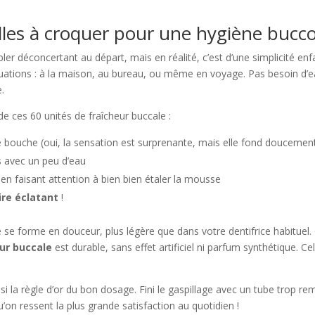
illes à croquer pour une hygiène bucco
bler déconcertant au départ, mais en réalité, c’est d’une simplicité en
situations : à la maison, au bureau, ou même en voyage. Pas besoin d
.
de ces 60 unités de fraîcheur buccale :
 bouche (oui, la sensation est surprenante, mais elle fond doucemen
s avec un peu d’eau
n faisant attention à bien bien étaler la mousse
ire éclatant
!
 se forme en douceur, plus légère que dans votre dentifrice habituel. 
ur buccale
est durable, sans effet artificiel ni parfum synthétique. C
si la règle d’or du bon dosage. Fini le gaspillage avec un tube trop r
qu’on ressent la plus grande satisfaction au quotidien !