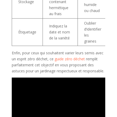
Stockage
contenant
humide
hermétique
ou chaud
au frais
Oublier
Indiquez la
d’identifier
Étiquetage
date et nom
les
de la variété
graines
Enfin, pour ceux qui souhaitent varier leurs semis avec
un esprit zéro déchet, ce
guide zéro déchet
remplit
parfaitement cet objectif en vous proposant des
astuces pour un jardinage respectueux et responsable.