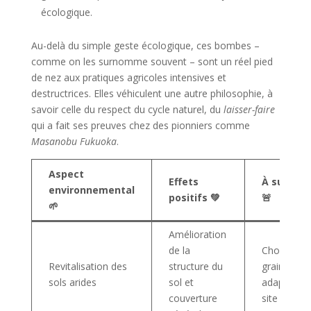
écologique.
Au-delà du simple geste écologique, ces bombes –
comme on les surnomme souvent – sont un réel pied
de nez aux pratiques agricoles intensives et
destructrices. Elles véhiculent une autre philosophie, à
savoir celle du respect du cycle naturel, du
laisser-faire
qui a fait ses preuves chez des pionniers comme
Masanobu Fukuoka
.
Aspect
Effets
À surveill
environnemental
positifs 💚
🚨
🌱
Amélioration
de la
Choisir des
Revitalisation des
structure du
graines
sols arides
sol et
adaptées 
couverture
site