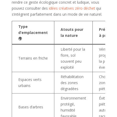
rendre ce geste écologique concret et ludique, vous
pouvez consulter des
idées créatives zéro déchet
qui
s’intègrent parfaitement dans un mode de vie naturel.
Type
Atouts pour
Précauti
d’emplacement
la nature
à prendr
🌍
Liberté pour la
Vérifier la
flore, sol
propriété 
Terrains en friche
souvent peu
la pollutio
exploité
éventuelle
Réhabilitation
Choisir de
Espaces verts
des zones
zones non
urbains
dégradées
piétinées
Environnement
Éviter de
protégé,
piétiner
Bases d’arbres
humidité
autour de
favorable
racines