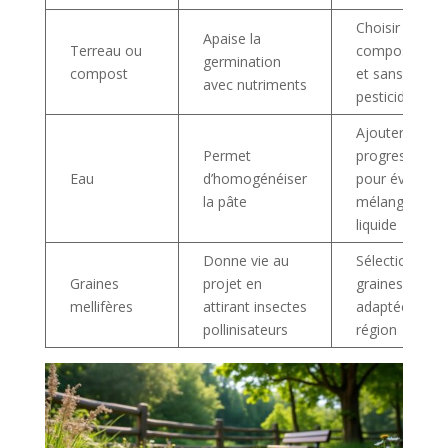
Choisir un
Apaise la
Terreau ou
compost rich
germination
compost
et sans
avec nutriments
pesticides
Ajouter
Permet
progressivem
Eau
d’homogénéiser
pour éviter un
la pâte
mélange trop
liquide
Donne vie au
Sélectionner 
Graines
projet en
graines de fle
mellifères
attirant insectes
adaptées à la
pollinisateurs
région