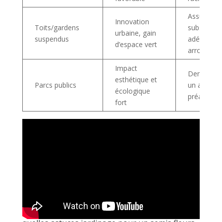
Assurer un
Innovation
Toits/gardens
substrat
urbaine, gain
suspendus
adéquat e
d’espace vert
arrosage
Impact
Demander
esthétique et
Parcs publics
un accord
écologique
préalable
fort