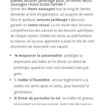
quelles astuces jardinage pour un semis fleurs
sauvages réussi toute l’année ?
Semer des
fleurs sauvages
tout au long de l’année
demande un brin d’organisation, un soupçon de savoir-
faire et quelques
astuces jardinage
malin pour
garantir un
semis réussi
. La clé réside dans la bonne
compréhension des saisons et des besoins spécifiques
de chaque espèce. Oubliez les semis au petit bonheur
la chance, on va vous apprendre à jouer le rôle de chef
d’orchestre de votre petit coin naturel.
🌤️
Respecter la saisonnalité
: privilégiez la
dispersions des balles en fin d’hiver ou début de
printemps, quand les sols sont humides mais pas
gelés.
💦
Veiller à l’humidité
: arroser légèrement si la
météo est sèche après le semis, pour favoriser la
germination.
🚫
Éviter de perturber le sol
: les balles de graines
nécessitent un terrain naturel, évitez de labourer ou