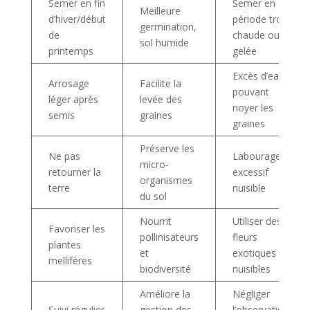
Semer en fin
Semer en
Meilleure
d’hiver/début
période trop
germination,
de
chaude ou
sol humide
printemps
gelée
Excès d’eau
Arrosage
Facilite la
pouvant
léger après
levée des
noyer les
semis
graines
graines
Préserve les
Ne pas
Labourage
micro-
retourner la
excessif
organismes
terre
nuisible
du sol
Nourrit
Utiliser des
Favoriser les
pollinisateurs
fleurs
plantes
et
exotiques
mellifères
biodiversité
nuisibles
Améliore la
Négliger
Suivi régulier
gestion des
l’observation