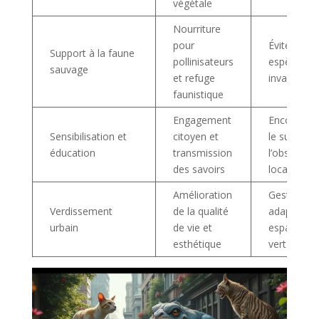
végétale
Nourriture
pour
Éviter les
Support à la faune
pollinisateurs
espèces
sauvage
et refuge
invasives
faunistique
Engagement
Encourage
Sensibilisation et
citoyen et
le suivi et
éducation
transmission
l’observati
des savoirs
locale
Amélioration
Gestion
Verdissement
de la qualité
adaptée d
urbain
de vie et
espaces
esthétique
verts