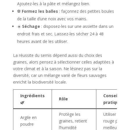
Ajoutez-les à la pâte et mélangez bien.
⚽
Formez les balles
: façonnez des petites boules
de la taille d’une noix avec vos mains.
☀️
Séchage
: disposez-les sur une assiette dans un
endroit frais et sec. Laissez-les sécher 24 à 48
heures avant de les utiliser.
La réussite du semis dépend aussi du choix des
graines, alors pensez à sélectionner celles adaptées à
votre climat et à la saison. Ne lésinez pas sur la
diversité, car un mélange varié de fleurs sauvages
enrichit la biodiversité locale.
Ingrédients
Conseils
Rôle
🌿
pratiques
Protège les
Utiliser de l’arg
Argile en
graines, retient
rouge pour u
poudre
l’humidité
meilleure ten