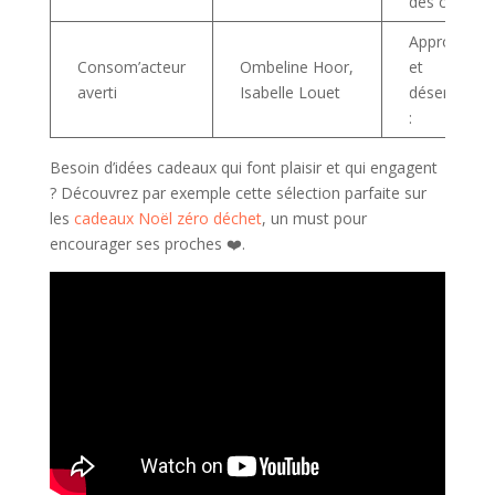
des challen
Approche é
Consom’acteur
Ombeline Hoor,
et
averti
Isabelle Louet
désencomb
:
Besoin d’idées cadeaux qui font plaisir et qui engagent
? Découvrez par exemple cette sélection parfaite sur
les
cadeaux Noël zéro déchet
, un must pour
encourager ses proches ❤️.