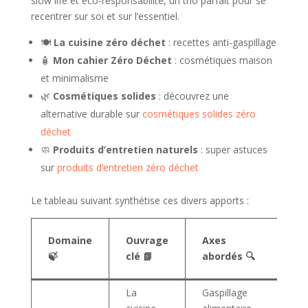
slow life et éco-responsabilité, un trio parfait pour se
recentrer sur soi et sur l’essentiel.
🍽️
La cuisine zéro déchet
: recettes anti-gaspillage
🧴
Mon cahier Zéro Déchet
: cosmétiques maison
et minimalisme
🌿
Cosmétiques solides
: découvrez une
alternative durable sur
cosmétiques solides zéro
déchet
🧼
Produits d’entretien naturels
: super astuces
sur
produits d’entretien zéro déchet
Le tableau suivant synthétise ces divers apports :
Bé
Domaine
Ouvrage
Axes
pr
🍃
clé 📗
abordés 🔍
🎯
La
Gaspillage
Ré