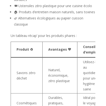
🍽️ Ustensiles zéro plastique pour une cuisine écolo
🏠 Produits d’entretien maison naturels, sans toxines
🌿 Alternatives écologiques au papier cuisson
classique
Un tableau récap’ pour les produits phares :
Conseils
Produit ♻️
Avantages 💚
d’emploi 📝
Utilisez-les
au
Naturel,
Savons zéro
quotidien
économique,
déchet
pour une
zéro plastique
hygiène
saine
Durables,
Idéal pour
Cosmétiques
pratiques,
le voyage et