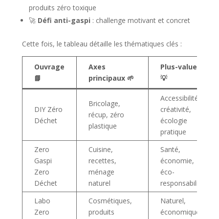
produits zéro toxique
🚀
Défi anti-gaspi
: challenge motivant et concret
Cette fois, le tableau détaille les thématiques clés :
Ouvrage
Axes
Plus-values
📘
principaux 🌱
💡
Accessibilité,
Bricolage,
DIY Zéro
créativité,
récup, zéro
Déchet
écologie
plastique
pratique
Zero
Cuisine,
Santé,
Gaspi
recettes,
économie,
Zero
ménage
éco-
Déchet
naturel
responsabilité
Labo
Cosmétiques,
Naturel,
Zero
produits
économique,