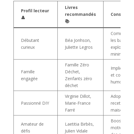
Livres
Profil lecteur
recommandés
Conseils cl
👤
📚
Commencez
Débutant
Béa Jonhson,
les bases et
curieux
Juliette Legros
explorez le
minimalism
Famille Zéro
Impliquez e
Famille
Déchet,
et conjoint
engagée
Zenfants zéro
humour
déchet
Virginie Dillot,
Adoptez les
Passionné DIY
Marie-France
recettes nat
Farré
maison
Boostez vo
Amateur de
Laetitia Birbès,
motivation 
défis
Julien Vidale