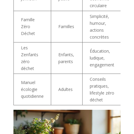
circulaire
Simplicité,
Famille
humour,
L
Zéro
Familles
actions
m
Déchet
concrètes
Les
Éducation,
Zenfants
Enfants,
Cl
ludique,
zéro
parents
ac
engagement
déchet
Conseils
Manuel
pratiques,
Di
écologie
Adultes
lifestyle zéro
fa
quotidienne
déchet