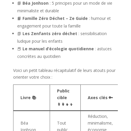
📘
Béa Jonhson
: 5 principes pour un mode de vie
minimaliste et durable
📙
Famille Zéro Déchet – Ze Guide
: humour et
engagement pour toute la famille
📗
Les Zenfants zéro déchet
: sensibilisation
ludique pour les enfants
📕
Le manuel d’écologie quotidienne
: astuces
concrètes au quotidien
Voici un petit tableau récapitulatif de leurs atouts pour
orienter votre choix :
Public
Livre 📚
cible
Axes clés 🔑
S
👨‍👩‍👧‍👦
Réduction,
Béa
Tout
minimalisme,
Ré
Jonhson
public
économie
in