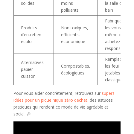
solides
moins
la salle de
polluants
bain
Fabriquez-
Produits
Non toxiques,
les vous-
d’entretien
efficients,
même ou
écolo
économique
achetez
responsable
Remplacez
Alternatives
Compostables,
les feuilles
papier
écologiques
jetables
cuisson
classiques
Pour vous aider concrètement, retrouvez sur
supers
idées pour un pique nique zéro déchet
, des astuces
pratiques qui rendent ce mode de vie agréable et
social. 🎉