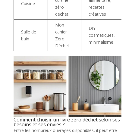
cuisine
alimentaire,
ga
Cuisine
zéro
recettes
va
déchet
créatives
de
Mon
Mo
DIY
Salle de
cahier
dé
cosmétiques,
bain
Zéro
be
minimalisme
Déchet
na
Comment choisir un livre zéro déchet selon ses
besoins et ses envies ?
Entre les nombreux ouvrages disponibles, il peut être